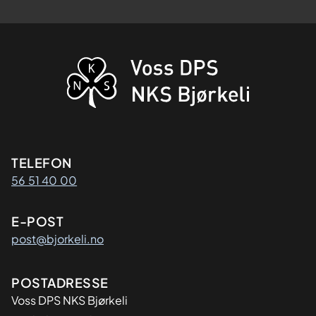
Kontaktinformasjon
TELEFON
56 51 40 00
E-POST
post@bjorkeli.no
Adresse
POSTADRESSE
Voss DPS NKS Bjørkeli