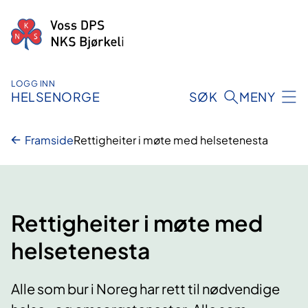
Hopp
til
innhald
LOGG INN
HELSENORGE
SØK
MENY
Framside
Rettigheiter i møte med helsetenesta
Rettigheiter i møte med
helsetenesta
Alle som bur i Noreg har rett til nødvendige