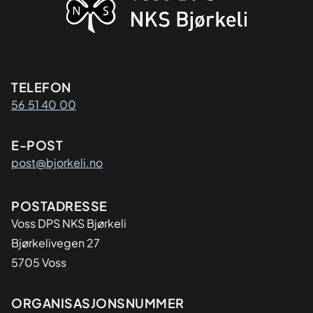
Kontaktinformasjon
TELEFON
56 51 40 00
E-POST
post@bjorkeli.no
Adresse
POSTADRESSE
Voss DPS NKS Bjørkeli
Bjørkelivegen 27
5705 Voss
Organisasjon
ORGANISASJONSNUMMER