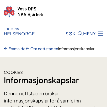
Hopp
til
innhald
LOGG INN
HELSENORGE
SØK
MENY
Framside
Om nettstaden
Informasjonskapslar
COOKIES
Informasjonskapslar
Denne nettstaden brukar
informasjonskapslar for å samle inn