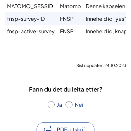
​MATOMO_SESSID
​Matomo
​Denne kapselen gj
fnsp-survey-ID
FNSP
Inneheld id "yes" e
fnsp-active-survey
FNSP
Inneheld id, knappe
Sist oppdatert 24.10.2023
Fann du det du leita etter?
Ja
Nei
PDF-utskrift