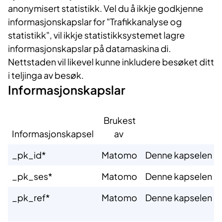
anonymisert statistikk. Vel du å ikkje godkjenne
informasjonskapslar for "Trafikkanalyse og
statistikk", vil ikkje statistikksystemet lagre
informasjonskapslar på datamaskina di.
Nettstaden vil likevel kunne inkludere besøket ditt
i teljinga av besøk.
Informasjonskapslar
Brukest
Informasjonskapsel
av ​
​_pk_id*
​Matomo
​Denne kapselen sk
​_pk_ses*
​Matomo
​Denne kapselen sk
​_pk_ref*
​Matomo
​Denne kapselen gj