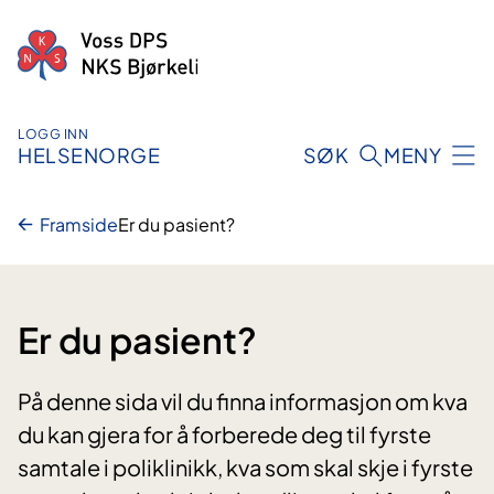
Hopp
til
innhald
LOGG INN
HELSENORGE
SØK
MENY
Framside
Er du pasient?
Er du pasient?
På denne sida vil du finna informasjon om kva
du kan gjera for å forberede deg til fyrste
samtale i poliklinikk, kva som skal skje i fyrste