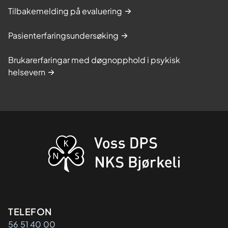
Tilbakemelding på evaluering
Pasienterfaringsundersøking
Brukarerfaringar med døgnopphold i psykisk
helsevern
Kontaktinformasjon
TELEFON
56 51 40 00