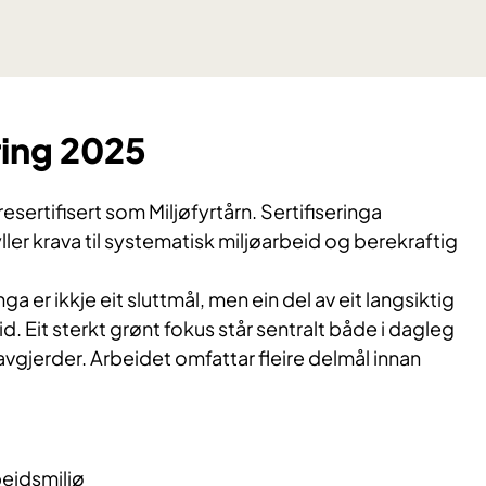
ring 2025
esertifisert som Miljøfyrtårn. Sertifiseringa
ller krava til systematisk miljøarbeid og berekraftig
nga er ikkje eit sluttmål, men ein del av eit langsiktig
. Eit sterkt grønt fokus står sentralt både i dagleg
 avgjerder. Arbeidet omfattar fleire delmål innan
beidsmiljø