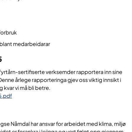
forbruk
 blant medarbeidarar
5
jøfyrtårn-sertifiserte verksemder rapportera inn sine
enne årlege rapporteringa gjev oss viktig innsikt i
g kvar vi må bli betre.
5.pdf
gse Nåmdal har ansvar for arbeidet med klima, miljø
idet er forankra i leiinga og vert følgt opp gjennom