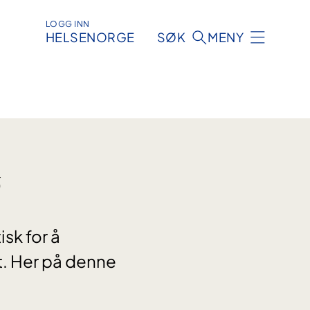
LOGG INN
HELSENORGE
SØK
MENY
ø
isk for å
t. Her på denne