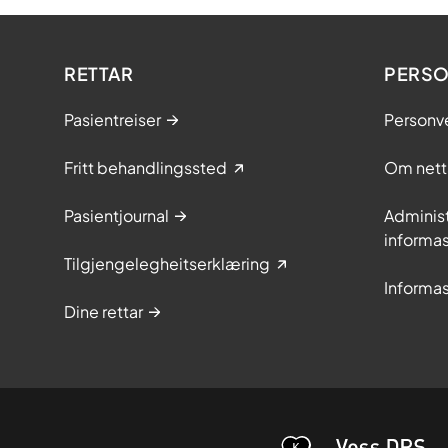
RETTAR
PERS
Pasientreiser
Personv
Fritt behandlingssted
Om nett
Pasientjournal
Adminis
informas
Tilgjengelegheitserklæring
Informas
Dine rettar