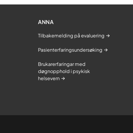
ANNA
Tilbakemelding på evaluering
Pasienterfaringsundersøking
Brukarerfaringar med
døgnopphold i psykisk
helsevern