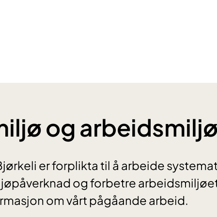
miljø og arbeidsmilj
rkeli er forplikta til å arbeide systemat
ljøpåverknad og forbetre arbeidsmiljøe
formasjon om vårt pågåande arbeid.