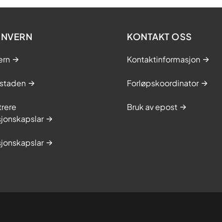
ONVERN
KONTAKT OSS
ern
Kontaktinformasjon
staden
Forløpskoordinator
trere
Bruk av epost
jonskapslar
jonskapslar