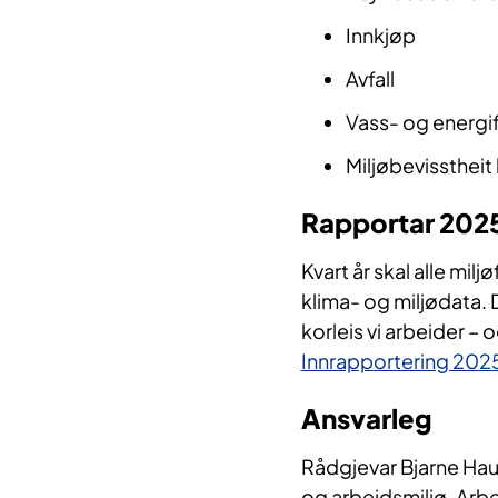
Innkjøp
Avfall
Vass- og energi
Miljøbevisstheit
Rapportar 202
Kvart år skal alle mil
klima- og miljødata. D
korleis vi arbeider – o
Innrapportering 202
Ansvarleg
Rådgjevar Bjarne Hau
og arbeidsmiljø. Arbe