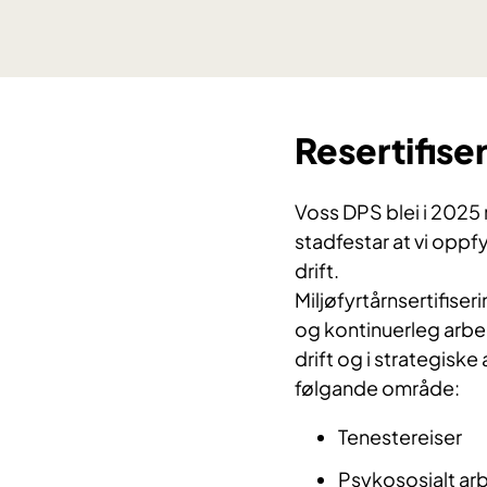
Resertifise
Voss DPS blei i 2025 r
stadfestar at vi oppfy
drift.
Miljøfyrtårnsertifiseri
og kontinuerleg arbeid
drift og i strategiske
følgande område:
Tenestereiser
Psykososialt ar