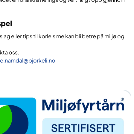
spel
ag eller tips til korleis me kan bli betre på miljø og
kta oss.
se.namdal@bjorkeli.no