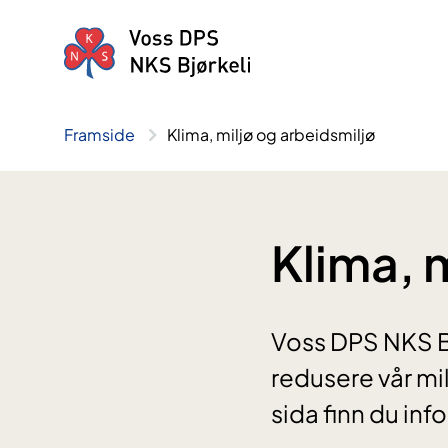
Hopp
til
innhald
Framside
Klima, miljø og arbeidsmiljø
Klima, 
Voss DPS NKS Bjø
redusere vår mi
sida finn du in