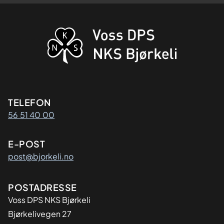
Kontaktinformasjon
TELEFON
56 51 40 00
E-POST
post@bjorkeli.no
Adresse
POSTADRESSE
Voss DPS NKS Bjørkeli
Bjørkelivegen 27