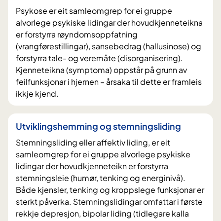
Psykose er eit samleomgrep for ei gruppe
alvorlege psykiske lidingar der hovudkjenneteikna
er forstyrra røyndomsoppfatning
(vrangførestillingar), sansebedrag (hallusinose) og
forstyrra tale- og veremåte (disorganisering).
Kjenneteikna (symptoma) oppstår på grunn av
feilfunksjonar i hjernen – årsaka til dette er framleis
ikkje kjend.
Utviklingshemming og stemningsliding
Stemningsliding eller affektiv liding, er eit
samleomgrep for ei gruppe alvorlege psykiske
lidingar der hovudkjenneteikn er forstyrra
stemningsleie (humør, tenking og energinivå).
Både kjensler, tenking og kroppslege funksjonar er
sterkt påverka. Stemningslidingar omfattar i første
rekkje depresjon, bipolar liding (tidlegare kalla