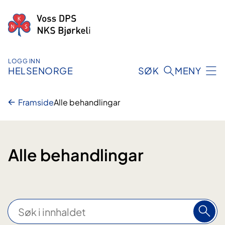
Hopp
til
innhald
LOGG INN
HELSENORGE
SØK
MENY
Framside
Alle behandlingar
Alle behandlingar
S
ø