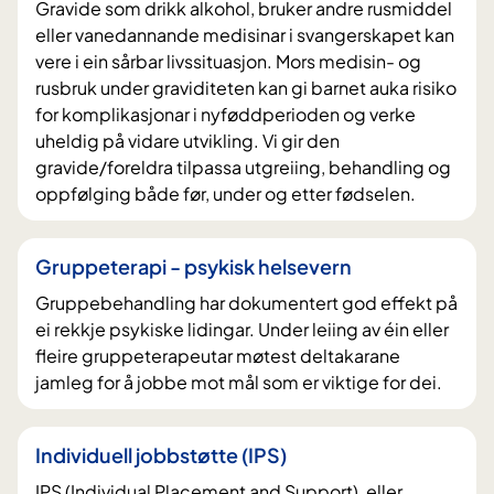
Gravide som drikk alkohol, bruker andre rusmiddel
eller vanedannande medisinar i svangerskapet kan
vere i ein sårbar livssituasjon. Mors medisin- og
rusbruk under graviditeten kan gi barnet auka risiko
for komplikasjonar i nyføddperioden og verke
uheldig på vidare utvikling. Vi gir den
gravide/foreldra tilpassa utgreiing, behandling og
oppfølging både før, under og etter fødselen.
Gruppeterapi - psykisk helsevern
Gruppebehandling har dokumentert god effekt på
ei rekkje psykiske lidingar. Under leiing av éin eller
fleire gruppeterapeutar møtest deltakarane
jamleg for å jobbe mot mål som er viktige for dei.
Individuell jobbstøtte (IPS)
IPS (Individual Placement and Support), eller