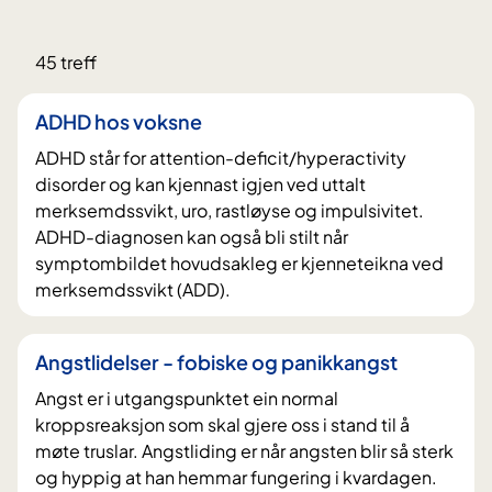
k
i
Nullstill
45 treff
i
filter
n
ADHD hos voksne
n
ADHD står for attention-deficit/hyperactivity
h
disorder og kan kjennast igjen ved uttalt
a
merksemdssvikt, uro, rastløyse og impulsivitet.
l
ADHD-diagnosen kan også bli stilt når
d
symptombildet hovudsakleg er kjenneteikna ved
e
merksemdssvikt (ADD).
t
Angstlidelser - fobiske og panikkangst
Angst er i utgangspunktet ein normal
kroppsreaksjon som skal gjere oss i stand til å
møte truslar. Angstliding er når angsten blir så sterk
og hyppig at han hemmar fungering i kvardagen.